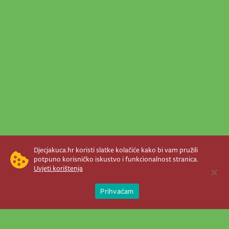
Djecjakuca.hr koristi slatke kolačiće kako bi vam pružili
potpuno korisničko iskustvo i funkcionalnost stranica.
Uvjeti korištenja
Open 
Prihvaćam
Newsletter je prava stvar! Nema šanse