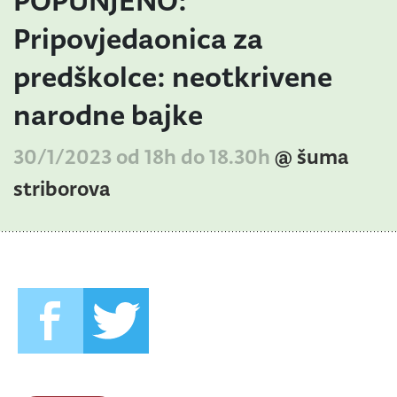
POPUNJENO:
Pripovjedaonica za
predškolce: neotkrivene
narodne bajke
30/1/2023 od 18h do 18.30h
@ šuma
striborova