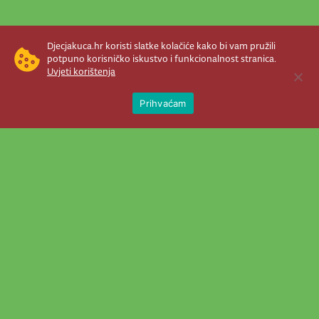
Djecjakuca.hr koristi slatke kolačiće kako bi vam pružili
potpuno korisničko iskustvo i funkcionalnost stranica.
Uvjeti korištenja
Open 
Prihvaćam
Newsletter je prava stvar! Nema šanse
da vam promakne nešto važno što se
događa u našem veselom životu.
Šaljemo pozive na programe, najvažnije
vijesti, super priče čim se pojave...