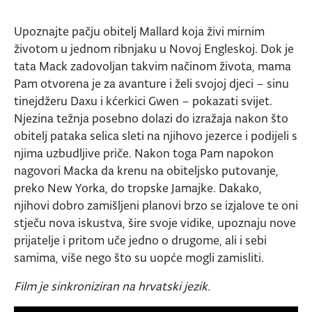
Upoznajte pačju obitelj Mallard koja živi mirnim
životom u jednom ribnjaku u Novoj Engleskoj. Dok je
tata Mack zadovoljan takvim načinom života, mama
Pam otvorena je za avanture i želi svojoj djeci – sinu
tinejdžeru Daxu i kćerkici Gwen – pokazati svijet.
Njezina težnja posebno dolazi do izražaja nakon što
obitelj pataka selica sleti na njihovo jezerce i podijeli s
njima uzbudljive priče. Nakon toga Pam napokon
nagovori Macka da krenu na obiteljsko putovanje,
preko New Yorka, do tropske Jamajke. Dakako,
njihovi dobro zamišljeni planovi brzo se izjalove te oni
stječu nova iskustva, šire svoje vidike, upoznaju nove
prijatelje i pritom uče jedno o drugome, ali i sebi
samima, više nego što su uopće mogli zamisliti.
Film je sinkroniziran na hrvatski jezik.