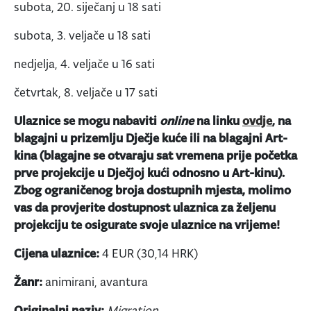
subota, 20. siječanj u 18 sati
subota, 3. veljače u 18 sati
nedjelja, 4. veljače u 16 sati
četvrtak, 8. veljače u 17 sati
Ulaznice se mogu nabaviti
online
na linku
ovdje
, na
blagajni u prizemlju Dječje kuće ili na blagajni Art-
kina (blagajne se otvaraju sat vremena prije početka
prve projekcije u Dječjoj kući odnosno u Art-kinu).
Zbog ograničenog broja dostupnih mjesta, molimo
vas da provjerite dostupnost ulaznica za željenu
projekciju te osigurate svoje ulaznice na vrijeme!
Cijena ulaznice:
4 EUR (30,14 HRK)
Žanr:
animirani, avantura
Originalni naziv:
Migration