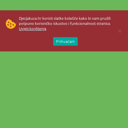
Djecjakuca.hr koristi slatke kolačiće kako bi vam pružili
potpuno korisničko iskustvo i funkcionalnost stranica.
Uvjeti korištenja
Open 
Prihvaćam
Newsletter je prava stvar! Nema šanse
da vam promakne nešto važno što se
događa u našem veselom životu.
Šaljemo pozive na programe, najvažnije
vijesti, super priče čim se pojave...