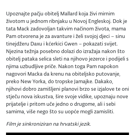
Upoznajte pačju obitelj Mallard koja živi mirnim
životom u jednom ribnjaku u Novoj Engleskoj. Dok je
tata Mack zadovoljan takvim načinom života, mama
Pam otvorena je za avanture i želi svojoj djeci – sinu
tinejdžeru Daxu i kćerkici Gwen – pokazati svijet.
Njezina težnja posebno dolazi do izražaja nakon što
obitelj pataka selica sleti na njihovo jezerce i podijeli s
njima uzbudljive priče. Nakon toga Pam napokon
nagovori Macka da krenu na obiteljsko putovanje,
preko New Yorka, do tropske Jamajke. Dakako,
njihovi dobro zamišljeni planovi brzo se izjalove te oni
stječu nova iskustva, šire svoje vidike, upoznaju nove
prijatelje i pritom uče jedno o drugome, ali i sebi
samima, više nego što su uopće mogli zamisliti.
Film je sinkroniziran na hrvatski jezik.