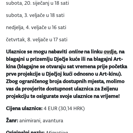
subota, 20. siječanj u 18 sati
subota, 3. veljače u 18 sati
nedjelja, 4. veljače u 16 sati
četvrtak, 8. veljače u 17 sati
Ulaznice se mogu nabaviti
online
na linku
ovdje
, na
blagajni u prizemlju Dječje kuće ili na blagajni Art-
kina (blagajne se otvaraju sat vremena prije početka
prve projekcije u Dječjoj kući odnosno u Art-kinu).
Zbog ograničenog broja dostupnih mjesta, molimo
vas da provjerite dostupnost ulaznica za željenu
projekciju te osigurate svoje ulaznice na vrijeme!
Cijena ulaznice:
4 EUR (30,14 HRK)
Žanr:
animirani, avantura
Originalni naziv:
Migration