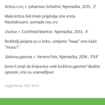
Krtica i crv
, r. Johannes Schiehsl, Njemačka, 2015., 3′
Mala krtica želi imati prijatelja iste vrste.
Neočekivano: pomaže mu crv.
Ovčice
, r. Gottfried Mentor, Njemačka, 2013., 4′
Roditelji janjeta su u šoku: umjesto “baaa” ono kaže
“muuu”!
Sobova pjesma
, r. Verena Fels, Njemačka, 2016., 3’54”
Jeste li znali da krijesnice vole božićne pjesme? Budite
oprezni, vrlo su sramežljive!
organizira: Art-kino