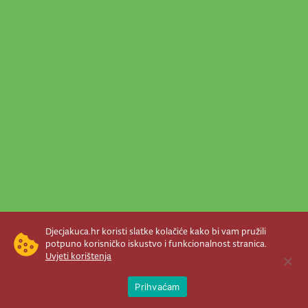
Djecjakuca.hr koristi slatke kolačiće kako bi vam pružili
potpuno korisničko iskustvo i funkcionalnost stranica.
Uvjeti korištenja
Open 
Prihvaćam