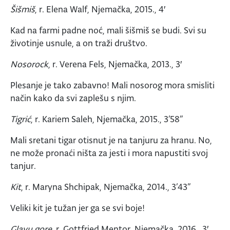
Šišmiš
, r. Elena Walf, Njemačka, 2015., 4′
Kad na farmi padne noć, mali šišmiš se budi. Svi su
životinje usnule, a on traži društvo.
Nosorock
, r. Verena Fels, Njemačka, 2013., 3′
Plesanje je tako zabavno! Mali nosorog mora smisliti
način kako da svi zaplešu s njim.
Tigrić
, r. Kariem Saleh, Njemačka, 2015., 3’58”
Mali sretani tigar otisnut je na tanjuru za hranu. No,
ne može pronaći ništa za jesti i mora napustiti svoj
tanjur.
Kit
, r. Maryna Shchipak, Njemačka, 2014., 3’43”
Veliki kit je tužan jer ga se svi boje!
Glavu gore
, r. Gottfried Mentor, Njemačka, 2016., 3′