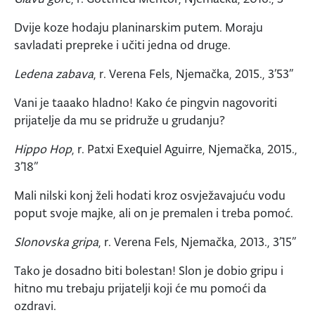
Dvije koze hodaju planinarskim putem. Moraju
savladati prepreke i učiti jedna od druge.
Ledena zabava
, r. Verena Fels, Njemačka, 2015., 3’53”
Vani je taaako hladno! Kako će pingvin nagovoriti
prijatelje da mu se pridruže u grudanju?
Hippo Hop
, r. Patxi Exequiel Aguirre, Njemačka, 2015.,
3’18”
Mali nilski konj želi hodati kroz osvježavajuću vodu
poput svoje majke, ali on je premalen i treba pomoć.
Slonovska gripa
, r. Verena Fels, Njemačka, 2013., 3’15”
Tako je dosadno biti bolestan! Slon je dobio gripu i
hitno mu trebaju prijatelji koji će mu pomoći da
ozdravi.