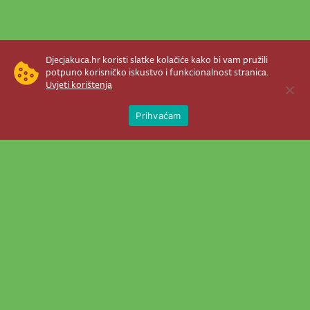
Djecjakuca.hr koristi slatke kolačiće kako bi vam pružili
potpuno korisničko iskustvo i funkcionalnost stranica.
Uvjeti korištenja
Open 
Prihvaćam
Newsletter je prava stvar! Nema šanse
da vam promakne nešto važno što se
događa u našem veselom životu.
Šaljemo pozive na programe, najvažnije
vijesti, super priče čim se pojave...