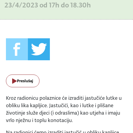
23/4/2023 od 17h do 18.30h
Preslušaj
Kroz radionicu polaznice će izraditi jastučiće lutke u
obliku lika kapljice. Jastučići, kao i lutke i plišane
životinje služe djeci (i odraslima) kao utjeha i imaju
vrlo nježnu i toplu konotaciju.
Na radionici ćemo izraditi jastučić u obliku kapljice,