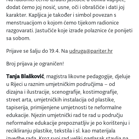
dodat ćemo joj nosić, usne, oči i obraščiće i dati joj
karakter. Kapljica je također i simbol povezan s
menstruacijom o kojom ćemo tijekom radionice
razgovarati. Jastučiće koje izrade polaznice će ponijeti
sa sobom.
Prijave se šalju do 19.4. Na
udruga@pariter.hr
Broj prijava je ograničen!
Tanja Blašković
, magistra likovne pedagogije, djeluje
u Rijeci u raznim umjetničkim područjima – od
dizajna i ilustracije, scenografije, kostimografije,
street arta, umjetničkih instalacija od plastike,
tapiserija, primijenjene umjetnosti te neformalne
edukacije. Njezin umjetnički rad te rad u području
neformalne edukacije prepoznatljiv je po korištenju i
recikliranju plastike, tekstila i sl. kao materijala
izvedbe rada. Kroz svoj rad veliki naglasak stavlja na