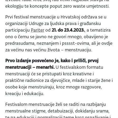
ekologiju te koncepte poput zero waste umjetnosti.
Prvi festival menstruacije u Hrvatskoj održava se u
organizaciji Udruge za ljudska prava i građansku
participaciju
Pariter
od
21. do 23.4.2023.
, a tematizira
ono o čemu se javno ne govori mnogo, obavijeno je
predrasudama, neznanjem i psssst-ovima, ali je ovdje
za većinu nas većinu života – menstruaciju.
Prvo izdanje posvećeno je, kako i priliči, prvoj
menstruaciji – menarhi.
U festivalskom formatu
menstruaciji će se pristupati kroz kreativne i
praktične radionice za djevojčice, mlade i starije žene i
osobe koje menstruiraju, kroz mnoge razgovore,
kreaciju i edukaciju.
Festivalom menstruacije želi se raditi na razbijanju
menstrualne stigme, detabuizaciji, dokidanju srama,
te na edukaciji i normalizaciji teme kroz osnaživanje i