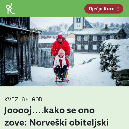
Dječja Kuća
KVIZ
6+ GOD
Jooooj….kako se ono
zove: Norveški obiteljski