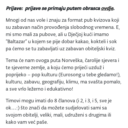
Prijave: prijave se primaju putem obrasca
ovdje
.
Mnogi od nas vole i znaju za format pub kvizova koji
su zabavan način provođenja slobodnog vremena. E,
mi smo mali za pubove, ali u Dječjoj kući imamo
“Baltazar” u kojem se pije dobar kakao, kokteli i sok
pa ćemo se tu zabavljati uz zabavan obiteljski kviz.
Tema će nam ovoga puta Norveška, čarolije sjevera i
te sjeverne zemlje, a koju ćemo prijeći uzduž i
poprijeko – pop kulturu (Eurosong u tebe gledamo!),
kulturu, zabavu, geografiju, klimu, ma svašta pomalo,
a sve vrlo ležerno i edukativno!
Timovi mogu imati do 8 članova (i 2, i 3, i 5, sve je
ok…:) što znači da možete sudjelovati sami sa
svojom obitelji, veliki, mali, udruženi s drugima ili
kako vam već paše.