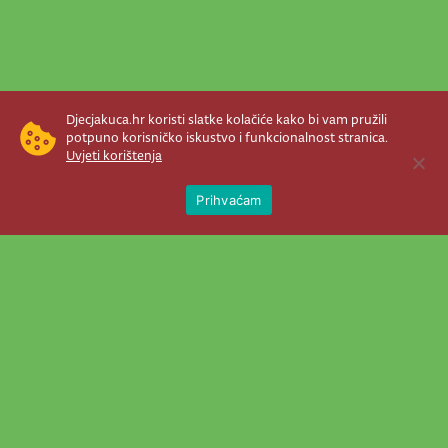
Djecjakuca.hr koristi slatke kolačiće kako bi vam pružili
potpuno korisničko iskustvo i funkcionalnost stranica.
Uvjeti korištenja
Open 
Prihvaćam
Newsletter je prava stvar! Nema šanse
da vam promakne nešto važno što se
događa u našem veselom životu.
Šaljemo pozive na programe, najvažnije
vijesti, super priče čim se pojave...