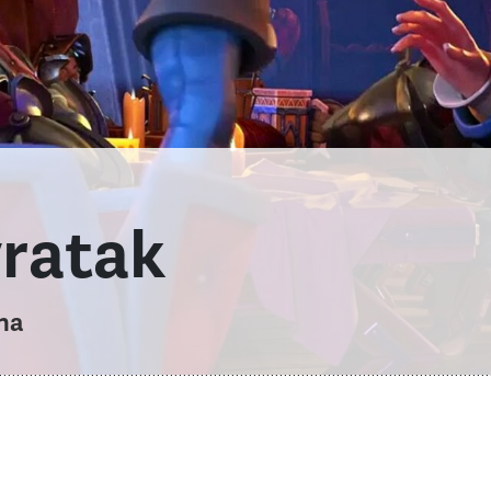
vratak
na