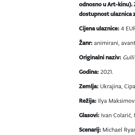
odnosno u Art-kinu).
dostupnost ulaznica z
Cijena ulaznice:
4 EUR
Žanr:
animirani, avan
Originalni naziv:
Gull
Godina:
2021.
Zemlja:
Ukrajina, Cip
Režija:
Ilya Maksimov
Glasovi:
Ivan Colarić
Scenarij:
Michael Ryan