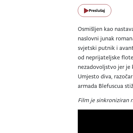
Preslušaj
Osmišljen kao nastava
naslovni junak romana 
svjetski putnik i avant
od neprijateljske flot
nezadovoljstvo jer je 
Umjesto diva, razočar
armada Blefuscua stiž
Film je sinkroniziran n