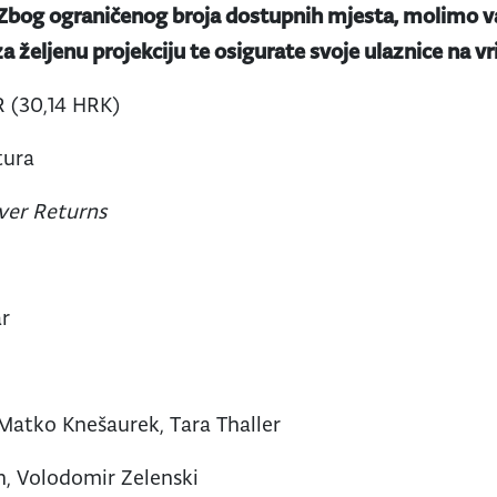
 Zbog ograničenog broja dostupnih mjesta, molimo va
a željenu projekciju te osigurate svoje ulaznice na v
 (30,14 HRK)
tura
iver Returns
ar
, Matko Knešaurek
, Tara Thaller
, Volodomir Zelenski