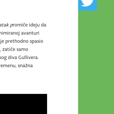
atak p
romiče ideju da
animiranoj avanturi
ji je prethodno spasio
e, zatiče samo
nog diva Gullivera.
vremenu, snažna