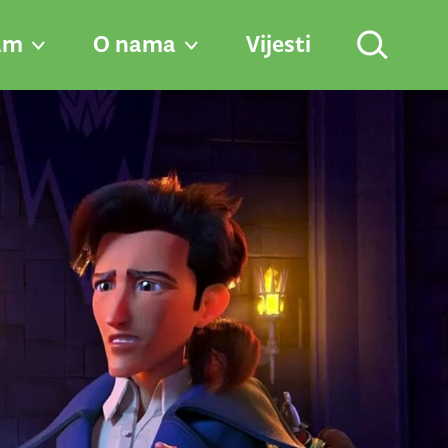
am
O nama
Vijesti