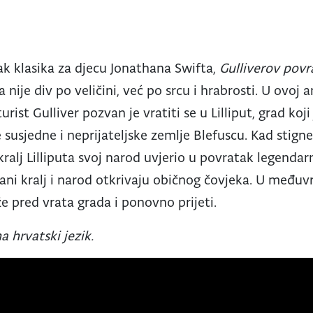
k klasika za djecu Jonathana Swifta,
Gulliverov povr
nije div po veličini, već po srcu i hrabrosti. U ovoj 
urist Gulliver pozvan je vratiti se u Lilliput, grad ko
e susjedne i neprijateljske zemlje Blefuscu. Kad stign
kralj Lilliputa svoj narod uvjerio u povratak legendar
ani kralj i narod otkrivaju običnog čovjeka. U među
e pred vrata grada i ponovno prijeti.
a hrvatski jezik.