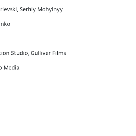
rievski, Serhiy Mohylnyy
ynko
on Studio, Gulliver Films
o Media