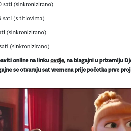
0 sati (sinkronizirano)
9 sati (s titlovima)
ati (sinkronizirano)
sati (sinkronizirano)
viti online na linku
ovdje
, na blagajni u prizemlju Dj
gajne se otvaraju sat vremena prije početka prve proje