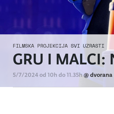
FILMSKA PROJEKCIJA
SVI UZRASTI
GRU I MALCI: N
5/7/2024 od 10h do 11.35h
@ dvorana