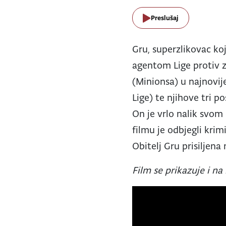
Preslušaj
Gru, superzlikovac ko
agentom Lige protiv z
(Minionsa) u najnovi
Lige) te njihove tri p
On je vrlo nalik svom
filmu je odbjegli kri
Obitelj Gru prisiljena
Film
se prikazuje i na