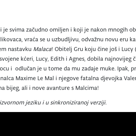
ji je svima začudno omiljen i koji je nakon mnogih ob
likovaca, vraća se u uzbudljivu, odvažnu novu eru k
jem nastavku
Malaca
! Obitelj Gru koju čine još i Luc
osvojene kćeri, Lucy, Edith i Agnes, dobila najnovijeg
 ocu i odlučan je u tome da mu zadaje muke. Ipak, p
minalca Maxime Le Mal i njegove fatalna djevojka Vale
 na bijeg, ali i nove avanture s Malcima!
 izvornom jeziku i u sinkroniziranoj verziji.