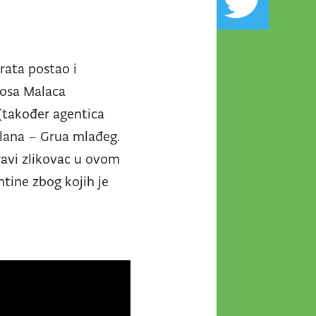
rata postao i
aosa Malaca
y (također agentica
 člana – Grua mlađeg.
ravi zlikovac u ovom
ntine zbog kojih je