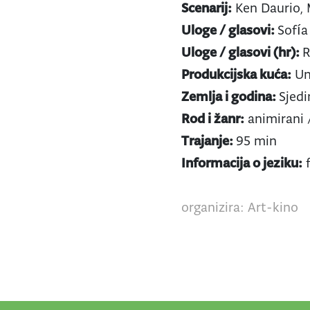
Scenarij:
Ken Daurio, 
Uloge / glasovi:
Sofía
Uloge / glasovi (hr):
R
Produkcijska kuća:
Uni
Zemlja i godina:
Sjedi
Rod i žanr:
animirani 
Trajanje:
95 min
Informacija o jeziku:
f
organizira: Art-kino