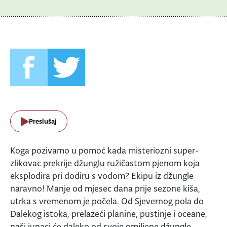
Preslušaj
Koga pozivamo u pomoć kada misteriozni super-
zlikovac prekrije džunglu ružičastom pjenom koja
eksplodira pri dodiru s vodom? Ekipu iz džungle
naravno! Manje od mjesec dana prije sezone kiša,
utrka s vremenom je počela. Od Sjevernog pola do
Dalekog istoka, prelazeći planine, pustinje i oceane,
naši junaci će daleko od svoje omiljene džungle