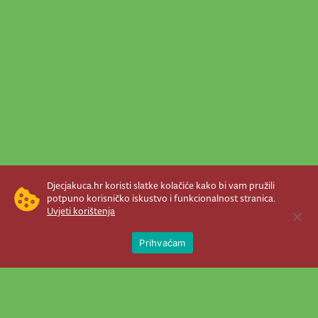
Djecjakuca.hr koristi slatke kolačiće kako bi vam pružili
potpuno korisničko iskustvo i funkcionalnost stranica.
Uvjeti korištenja
Open 
Prihvaćam
Newsletter je prava stvar! Nema šanse
da vam promakne nešto važno što se