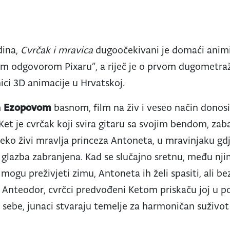
dina,
Cvrčak i mravica
dugoočekivani je domaći animir
kim odgovorom Pixaru”, a riječ je o prvom dugomet
ci 3D animacije u Hrvatskoj.
m
Ezopovom
basnom, film na živ i veseo način donos
. Ket je cvrčak koji svira gitaru sa svojim bendom, zab
leko živi mravlja princeza Antoneta, u mravinjaku gd
je glazba zabranjena. Kad se slučajno sretnu, među nji
 mogu preživjeti zimu, Antoneta ih želi spasiti, ali b
Anteodor, cvrčci predvođeni Ketom priskaču joj u 
d sebe, junaci stvaraju temelje za harmoničan suživot