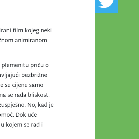
ani film kojeg neki
ražnom animiranom
i plemenitu priču o
avljajući bezbrižne
je se cijene samo
ma se rađa bliskost.
ezuspješno. No, kad je
pomoć. Dok uče
 u kojem se rad i