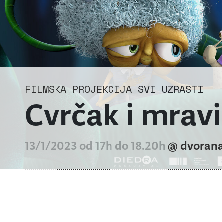
FILMSKA PROJEKCIJA
SVI UZRASTI
Cvrčak i mrav
13/1/2023 od 17h do 18.20h
@ dvoran