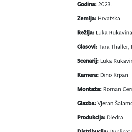
Godina:
2023.
Zemlja:
Hrvatska
Režija:
Luka Rukavin
Glasovi:
Tara Thaller, 
Scenarij:
Luka Rukavin
Kamera:
Dino Krpan
Montaža:
Roman Cer
Glazba:
Vjeran Šalam
Produkcija:
Diedra
Distribucija:
Duplicat