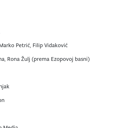
a
Marko Petrić, Filip Vidaković
a, Rona Žulj (prema Ezopovoj basni)
njak
on
o Media