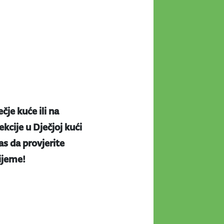
ečje kuće ili na
kcije u Dječjoj kući
s da provjerite
rijeme!