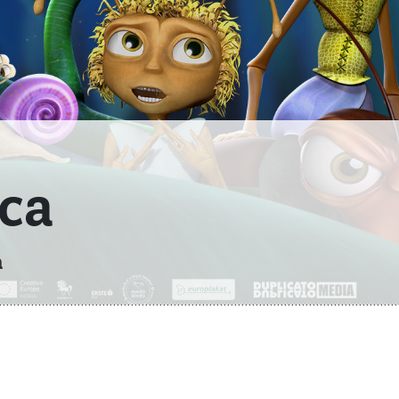
ica
a