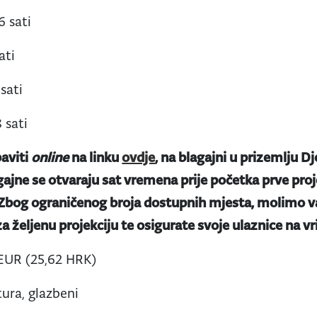
6 sati
ati
 sati
8 sati
aviti
online
na linku
ovdje
, na blagajni u prizemlju Dj
gajne se otvaraju sat vremena prije početka prve proje
 Zbog ograničenog broja dostupnih mjesta, molimo va
a željenu projekciju te osigurate svoje ulaznice na v
EUR (25,62 HRK)
ura, glazbeni