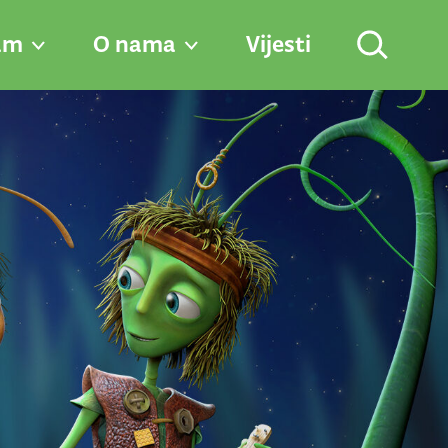
am
O nama
Vijesti