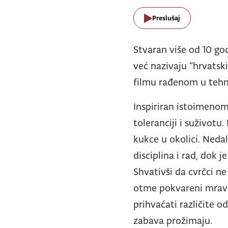
Preslušaj
Stvaran više od 10 go
već nazivaju “hrvats
filmu rađenom u tehni
Inspiriran istoimeno
toleranciji i suživotu
kukce u okolici. Neda
disciplina i rad, dok 
Shvativši da cvrčci ne
otme pokvareni mrav 
prihvaćati različite o
zabava prožimaju.