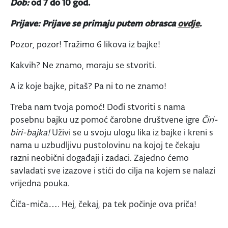
Dob:
od 7 do 10 god.
Prijave: Prijave se primaju putem obrasca
ovdje
.
Pozor, pozor! Tražimo 6 likova iz bajke!
Kakvih? Ne znamo, moraju se stvoriti.
A iz koje bajke, pitaš? Pa ni to ne znamo!
Treba nam tvoja pomoć! Dođi stvoriti s nama
posebnu bajku uz pomoć čarobne društvene igre
Č
iri-
biri-bajka!
Uživi se u svoju ulogu lika iz bajke i kreni s
nama u uzbudljivu pustolovinu na kojoj te čekaju
razni neobični događaji i zadaci. Zajedno ćemo
savladati sve izazove i stići do cilja na kojem se nalazi
vrijedna pouka.
Čiča-miča…. Hej, čekaj, pa tek počinje ova priča!