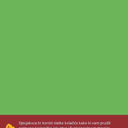
Djecjakuca.hr koristi slatke kolačiće kako bi vam pružili