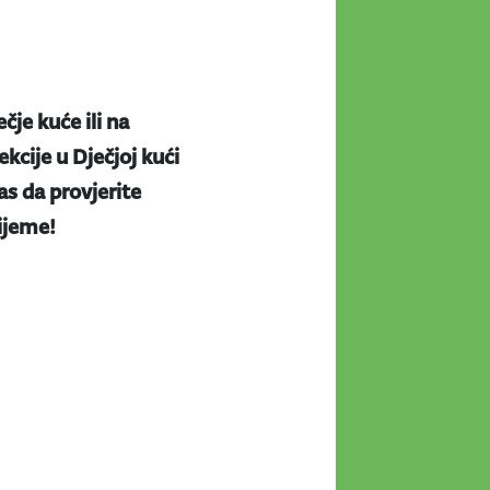
ečje kuće ili na
kcije u Dječjoj kući
s da provjerite
rijeme!