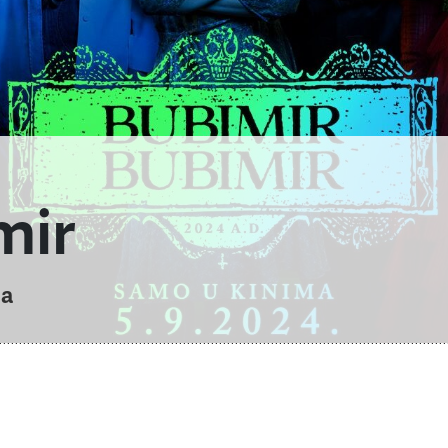
mir
na