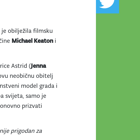
je obilježila filmsku
 čine
Michael Keaton
i
ice Astrid (
Jenna
ovu neobičnu obitelj
anstveni model grada i
a svijeta, samo je
ponovno prizvati
nije prigodan za