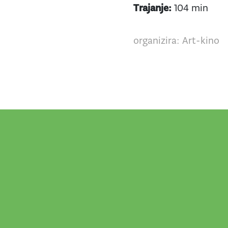
Trajanje:
104 min
organizira: Art-kino