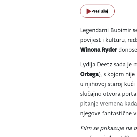
Preslušaj
Legendarni Bubimir se 
povijest i kulturu, red
Winona Ryder
donose 
Lydija Deetz sada je m
Ortega
), s kojom nij
u njihovoj staroj kući
slučajno otvora porta
pitanje vremena kada 
njegove fantastične vr
Film se prikazuje na 