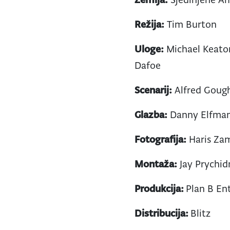
Režija:
Tim Burton
Uloge:
Michael Keaton
Dafoe
Scenarij:
Alfred Gough,
Glazba:
Danny Elfma
Fotografija:
Haris Za
Montaža:
Jay Prychid
Produkcija:
Plan B En
Distribucija:
Blitz