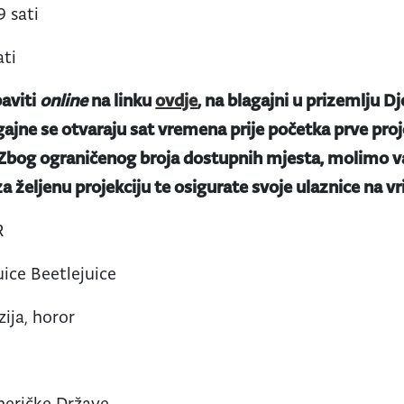
9 sati
ati
aviti
online
na linku
ovdje
, na blagajni u prizemlju Dj
gajne se otvaraju sat vremena prije početka prve proje
 Zbog ograničenog broja dostupnih mjesta, molimo va
a željenu projekciju te osigurate svoje ulaznice na v
R
uice Beetlejuice
ija, horor
meričke Države