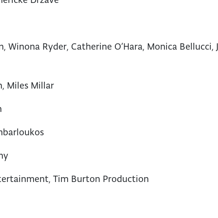
, Winona Ryder, Catherine O’Hara, Monica Bellucci, 
 Miles Millar
n
mbarloukos
ny
tertainment, Tim Burton Production