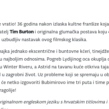
vratio! 36 godina nakon izlaska kultne franšize koja 
atelj
Tim Burton
i originalna glumačka postava koju
uzbudljiv nastavak ovog filmskog klasika.
ajka jednako ekscentrične i buntovne kćeri, tinejdžer
e u najboljim odnosima. Pogreb Lydijinog oca okuplja 
 u Winter Riveru, a Astrid na tavanu kuće otkriva taj
l u zagrobni život. Uz probleme koji se spremaju u ob
će netko izgovoriti Bubimirovo ime tri puta i time 
agolije!
originalnom engleskom jeziku s hrvatskim titlovima i 