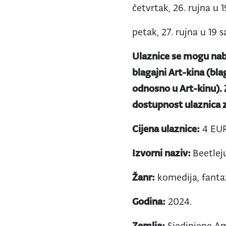
četvrtak, 26. rujna u 1
petak, 27. rujna u 19 s
Ulaznice se mogu nab
blagajni Art-kina (bla
odnosno u Art-kinu).
dostupnost ulaznica z
Cijena ulaznice:
4 EU
Izvorni naziv:
Beetlej
Žanr:
komedija, fantaz
Godina:
2024.
Zemlja:
Sjedinjene A