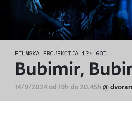
FILMSKA PROJEKCIJA
12+ GOD
Bubimir, Bubi
14/9/2024 od 19h do 20.45h
@ dvora