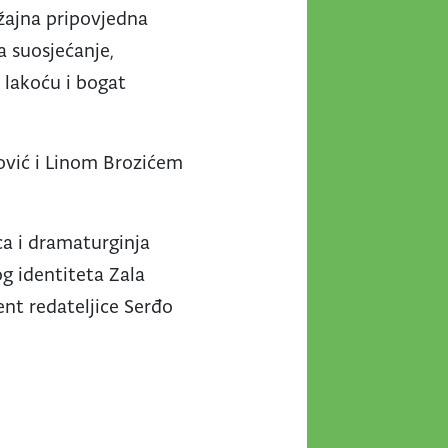
ražajna pripovjedna
a suosjećanje,
 lakoću i bogat
ović i Linom Brozićem
ica i dramaturginja
og identiteta Zala
ent redateljice Serđo