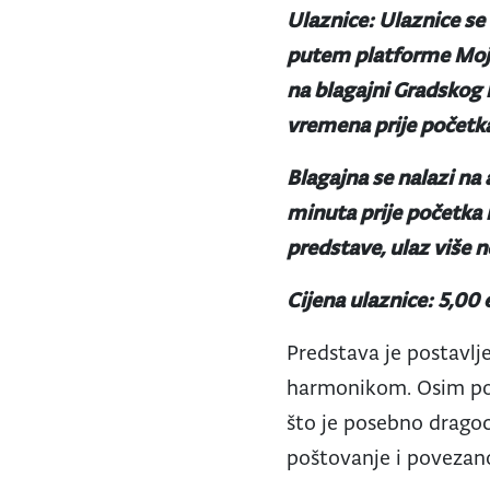
Ulaznice: Ulaznice se
putem platforme Mo
na
blagajni Gradskog 
vremena prije početka
Blagajna se nalazi na 
minuta prije početka i
predstave, ulaz više 
Cijena ulaznice: 5,00 
Predstava je postavlj
harmonikom. Osim poru
što je posebno dragoc
poštovanje i povezanos