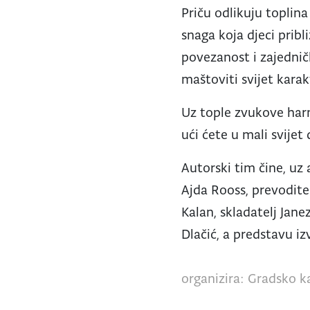
Priču odlikuju toplina
snaga koja djeci pribl
povezanost i zajednič
maštoviti svijet karak
Uz tople zvukove harm
ući ćete u mali svijet
Autorski tim čine, uz 
Ajda Rooss, prevoditel
Kalan, skladatelj Jane
Dlačić, a predstavu iz
organizira: Gradsko ka