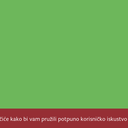
ačiće kako bi vam pružili potpuno korisničko iskustvo