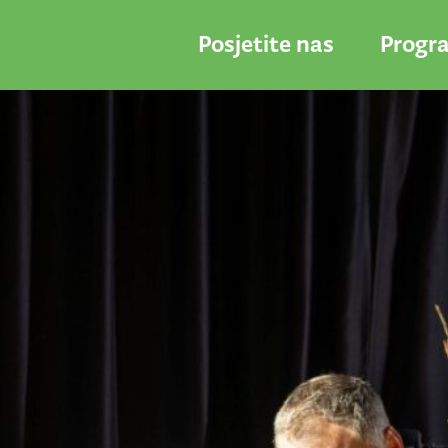
Posjetite nas
Progr