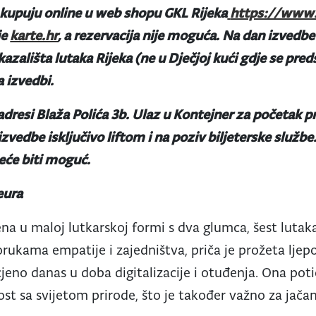
 kupuju online u web shopu GKL Rijeka
https://www.g
je
karte.hr
, a rezervacija nije moguća. Na dan izvedbe
kazališta lutaka Rijeka
(ne u Dječjoj kući gdje se pred
 izvedbi.
adresi Blaža Polića 3b
.
Ulaz u Kontejner za početak p
zvedbe isključivo liftom i na poziv biljeterske služb
neće biti moguć.
eura
ena u maloj lutkarskoj formi s dva glumca, šest lutak
kama empatije i zajedništva, priča je prožeta ljepo
jeno danas u doba digitalizacije i otuđenja. Ona pot
t sa svijetom prirode, što je također važno za jačanj