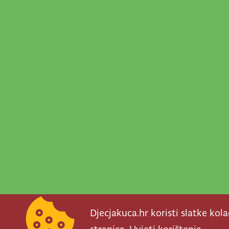
Djecjakuca.hr koristi slatke kol