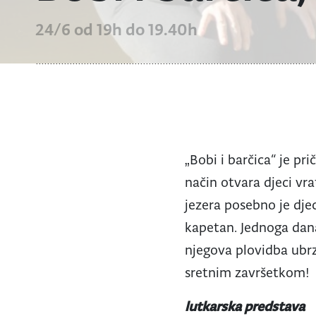
24/6 od 19h do 19.40h
„Bobi i barčica“ je pr
način otvara djeci vrat
jezera posebno je dje
kapetan. Jednoga dana
njegova plovidba ubrzo
sretnim završetkom!
lutkarska predstava