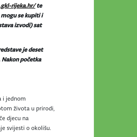
kl-rijeka.hr/
te
 mogu se kupiti i
stava izvodi) sat
redstave je deset
e. Nakon početka
a i jednom
tom života u prirodi,
iče djecu na
e svijesti o okolišu.