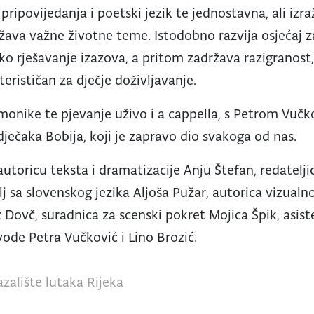
 pripovijedanja i poetski jezik te jednostavna, ali iz
ižava važne životne teme. Istodobno razvija osjećaj z
ko rješavanje izazova, a pritom zadržava razigranost,
terističan za dječje doživljavanje.
onike te pjevanje uživo i a cappella, s Petrom Vučk
 dječaka Bobija, koji je zapravo dio svakoga od nas.
autoricu teksta i dramatizacije Anju Štefan, redatelj
j sa slovenskog jezika Aljoša Pužar, autorica vizualn
z Dovč, suradnica za scenski pokret Mojica Špik, asist
vode Petra Vučković i Lino Brozić.
zalište lutaka Rijeka