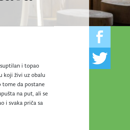
 suptilan i topao
u koji živi uz obalu
a o tome da postane
pušta na put, ali se
o i svaka priča sa