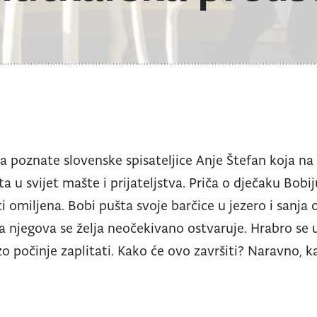
iča poznate slovenske spisateljice Anje Štefan koja na
a u svijet mašte i prijateljstva. Priča o dječaku Bobij
ci omiljena. Bobi pušta svoje barčice u jezero i sanj
 njegova se želja neočekivano ostvaruje. Hrabro se u
 počinje zaplitati. Kako će ovo završiti? Naravno, ka