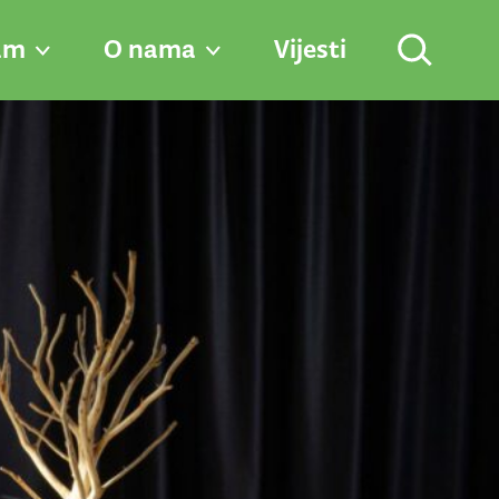
am
O nama
Vijesti