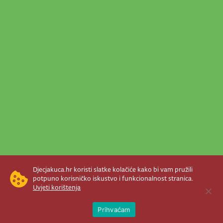
Djecjakuca.hr koristi slatke kolačiće kako bi vam pružili
potpuno korisničko iskustvo i funkcionalnost stranica.
Uvjeti korištenja
Open 
Prihvaćam