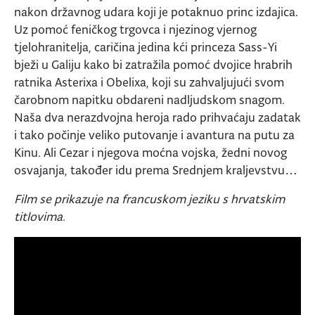
nakon državnog udara koji je potaknuo princ izdajica.
Uz pomoć feničkog trgovca i njezinog vjernog
tjelohranitelja, caričina jedina kći princeza Sass-Yi
bježi u Galiju kako bi zatražila pomoć dvojice hrabrih
ratnika Asterixa i Obelixa, koji su zahvaljujući svom
čarobnom napitku obdareni nadljudskom snagom.
Naša dva nerazdvojna heroja rado prihvaćaju zadatak
i tako počinje veliko putovanje i avantura na putu za
Kinu. Ali Cezar i njegova moćna vojska, žedni novog
osvajanja, također idu prema Srednjem kraljevstvu…
Film se prikazuje na francuskom jeziku s hrvatskim
titlovima.