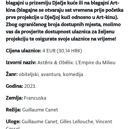
blagajni u prizemlju Dječje kuće ili na blagajni Art-
kina (blagajne se otvaraju sat vremena prije početka
prve projekcije u Dječjoj kući odnosno u Art-kinu).
Zbog ograničenog broja dostupnih mjesta, molimo
vas da provjerite dostupnost ulaznica za željenu
projekciju te osigurate svoje ulaznice na vrijeme!
Cijena ulaznice:
4 EUR (30,14 HRK)
Izvorni naziv:
Astérix & Obélix: L’Empire du Milieu
Žanr:
obiteljski, avantura, komedija
Godina:
2023.
Zemlja:
Francuska
Režija:
Guillaume Canet
Uloge:
Guillaume Canet, Gilles Lellouche, Vincent
Cassel