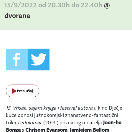
15/9/2022 od 20.30h do 22.40h
@
dvorana
Preslušaj
15. Vrisak, sajam knjiga i festival autora
u kino Dječje
kuće donosi južnokorejski znanstveno-fantastični
triler
Ledolomac
(2013.) priznatog redatelja
Joon-ho
Bonga
s
Chrisom Evansom
,
Jamiejem Bellom
i