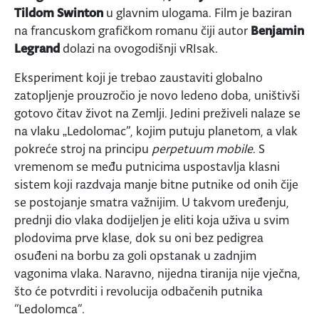
Tildom Swinton
u glavnim ulogama. Film je baziran
na francuskom grafičkom romanu čiji autor
Benjamin
Legrand
dolazi na ovogodišnji vRIsak.
Eksperiment koji je trebao zaustaviti globalno
zatopljenje prouzročio je novo ledeno doba, uništivši
gotovo čitav život na Zemlji. Jedini preživeli nalaze se
na vlaku „Ledolomac”, kojim putuju planetom, a vlak
pokreće stroj na principu
perpetuum mobile
. S
vremenom se među putnicima uspostavlja klasni
sistem koji razdvaja manje bitne putnike od onih čije
se postojanje smatra važnijim. U takvom uređenju,
prednji dio vlaka dodijeljen je eliti koja uživa u svim
plodovima prve klase, dok su oni bez pedigrea
osuđeni na borbu za goli opstanak u zadnjim
vagonima vlaka. Naravno, nijedna tiranija nije vječna,
što će potvrditi i revolucija odbačenih putnika
“Ledolomca”.