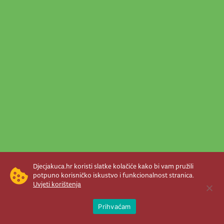
Djecjakuca.hr koristi slatke kolačiće kako bi vam pružili
potpuno korisničko iskustvo i funkcionalnost stranica.
Uvjeti korištenja
Open 
Prihvaćam