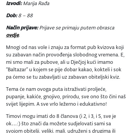
Izvodi:
Marija Rađa
Dob:
8 – 88
Način prijave:
Prijave se primaju putem obrasca
ovdje
.
Mnogi od nas vole i znaju za format pub kvizova koji
su zabavan način provođenja slobodnog vremena. E,
mi smo mali za pubove, ali u Dječjoj kući imamo
“Baltazar” u kojem se pije dobar kakao, kokteli i sok
pa ćemo se tu zabavljati uz zabavan obiteljski kviz.
Tema će nam ovoga puta istraživati proljeće,
pupanje, kakiće, gnojivo, prirodu, sve ono što čini naš
svijet lijepim. A sve vrlo ležerno i edukativno!
Timovi mogu imati do 8 članova (i 2, i 3, i 5, sve je
ok…:) što znači da možete sudjelovati sami sa
svojom obitelji, veliki, mali, udruženi s drugima ili