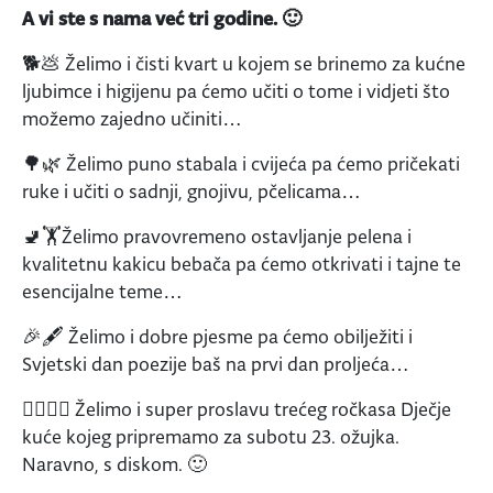
A vi ste s nama već tri godine. 🙂
🐕💩 Želimo i čisti kvart u kojem se brinemo za kućne
ljubimce i higijenu pa ćemo učiti o tome i vidjeti što
možemo zajedno učiniti…
🌳🌿 Želimo puno stabala i cvijeća pa ćemo pričekati
ruke i učiti o sadnji, gnojivu, pčelicama…
🚽🏋️Želimo pravovremeno ostavljanje pelena i
kvalitetnu kakicu bebača pa ćemo otkrivati i tajne te
esencijalne teme…
🎉🖋️ Želimo i dobre pjesme pa ćemo obilježiti i
Svjetski dan poezije baš na prvi dan proljeća…
🙆‍♂️🙆‍♀️ Želimo i super proslavu trećeg ročkasa Dječje
kuće kojeg pripremamo za subotu 23. ožujka.
Naravno, s diskom. 🙂