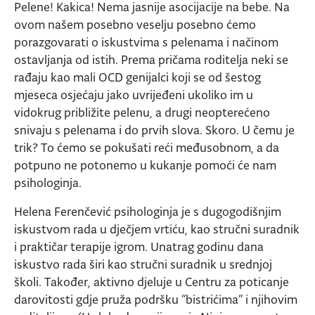
Pelene! Kakica! Nema jasnije asocijacije na bebe. Na
ovom našem posebno veselju posebno ćemo
porazgovarati o iskustvima s pelenama i načinom
ostavljanja od istih. Prema pričama roditelja neki se
rađaju kao mali OCD genijalci koji se od šestog
mjeseca osjećaju jako uvrijeđeni ukoliko im u
vidokrug približite pelenu, a drugi neopterećeno
snivaju s pelenama i do prvih slova. Skoro. U čemu je
trik? To ćemo se pokušati reći međusobnom, a da
potpuno ne potonemo u kukanje pomoći će nam
psihologinja.
Helena Ferenčević psihologinja je s dugogodišnjim
iskustvom rada u dječjem vrtiću, kao stručni suradnik
i praktičar terapije igrom. Unatrag godinu dana
iskustvo rada širi kao stručni suradnik u srednjoj
školi. Također, aktivno djeluje u Centru za poticanje
darovitosti gdje pruža podršku “bistrićima” i njihovim