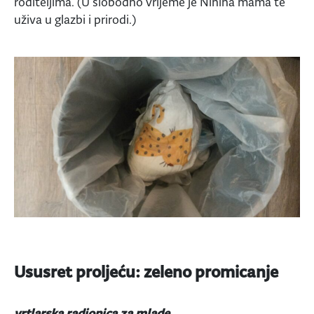
roditeljima. (U slobodno vrijeme je Ninina mama te
uživa u glazbi i prirodi.)
Ususret proljeću: zeleno promicanje
vrtlarska radionica za mlade