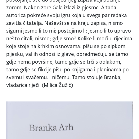
zorom. Nakon zore Gala izlazi iz pjesme. A tada
autorica pokreće svoju igru koja u svega par redaka
zavitla čitatelja. Našavši se na kraju zapisa, nismo
sigurni jesmo li to mi; postojimo li; jesmo li to upravo
nešto čitali; nismo; gdje smo? Kolike li moći u riječima
koje stoje na krhkim osnovama: pišu se po sipkom
pijesku, val ih odnosi iz glave, opredmećuju se tamo
gdje nema površine, tamo gdje se trči s oblakom,
tamo gdje se fikcije pišu po knjigama i planinama po
svemu i svačemu. I ničemu. Tamo stoluje Branka,
vladarica riječi. (Milica Žužić)