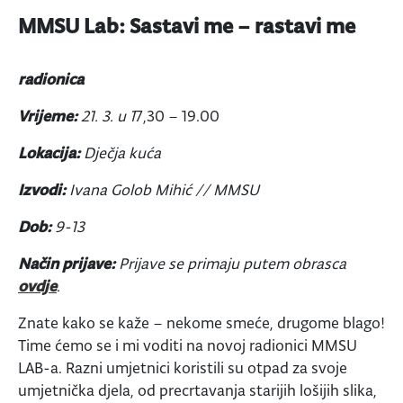
MMSU Lab: Sastavi me – rastavi me
radionica
Vrijeme:
21. 3. u 1
7,30 – 19.00
Lokacija:
Dječja kuća
Izvodi:
Ivana Golob Mihić // MMSU
Dob:
9-13
Način prijave:
Prijave se primaju putem obrasca
ovdje
.
Znate kako se kaže – nekome smeće, drugome blago!
Time ćemo se i mi voditi na novoj radionici MMSU
LAB-a. Razni umjetnici koristili su otpad za svoje
umjetnička djela, od precrtavanja starijih lošijih slika,