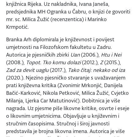
knjižnica Rijeka. Uz nakladnika, Ivana Janeša,
predsjednika MH Ogranka u Čabru, o knjizi će govoriti
mr. sc. Milica Žužić (recenzentica) i Marinko
Krmpotić.
Branka Arh diplomirala je književnost i povijest
umjetnosti na Filozofskom fakultetu u Zadru.
Autorica je pjesničkih zbirki
Uan
(2006.),
Htu i Nei
(2008.),
Topot. Tko komu dolazi
(2012.),
Z
(2015.),
Zad za devit uaglu
(2017.),
Tako čitaj: nekako od iza
(2020.). Njezino pjesničko stvaranje s uvažavanjem
prati književna kritika (Zvonimir Mrkonjić, Danijela
Bačić-Karković, Nikola Petković, Milica Žužić, Cvjetko
Milanja, Ljerka Car Matutinović). Dobitnica je više
nagrada. Uz pjesme piše likovne kritike, osvrte i eseje
o likovnim umjetnicima. Objavljuje u književnim i
stručnim časopisima. Stručnoj i široj javnosti
predstavila je brojna likovna imena. Autorica je više