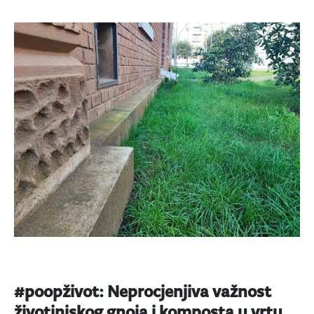
#poopživot: Neprocjenjiva važnost
životinjskog gnoja i komposta u vrtu