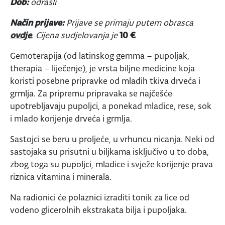
Dob:
odrasli
Način prijave:
Prijave se primaju putem obrasca
ovdje
. Cijena sudjelovanja je
10 €
Gemoterapija (od latinskog gemma – pupoljak,
therapia – liječenje), je vrsta biljne medicine koja
koristi posebne pripravke od mladih tkiva drveća i
grmlja. Za pripremu pripravaka se najčešće
upotrebljavaju pupoljci, a ponekad mladice, rese, sok
i mlado korijenje drveća i grmlja.
Sastojci se beru u proljeće, u vrhuncu nicanja. Neki od
sastojaka su prisutni u biljkama isključivo u to doba,
zbog toga su pupoljci, mladice i svježe korijenje prava
riznica vitamina i minerala.
Na radionici će polaznici izraditi tonik za lice od
vodeno glicerolnih ekstrakata bilja i pupoljaka.