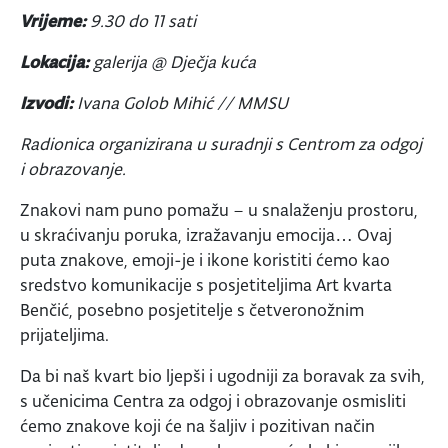
Vrijeme:
9.30 do 11 sati
Lokacija:
galerija @ Dječja kuća
Izvodi:
Ivana Golob Mihić // MMSU
Radionica organizirana u suradnji s Centrom za odgoj
i obrazovanje.
Znakovi nam puno pomažu – u snalaženju prostoru,
u skraćivanju poruka, izražavanju emocija… Ovaj
puta znakove, emoji-je i ikone koristiti ćemo kao
sredstvo komunikacije s posjetiteljima Art kvarta
Benčić, posebno posjetitelje s četveronožnim
prijateljima.
Da bi naš kvart bio ljepši i ugodniji za boravak za svih,
s učenicima Centra za odgoj i obrazovanje osmisliti
ćemo znakove koji će na šaljiv i pozitivan način