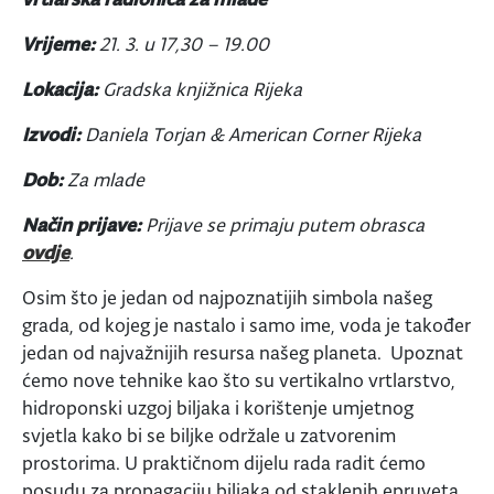
Vrijeme:
21. 3. u 17,30 – 19.00
Lokacija:
Gradska knjižnica Rijeka
Izvodi:
Daniela Torjan & American Corner Rijeka
Dob:
Za mlade
Način prijave:
Prijave se primaju putem obrasca
ovdje
.
Osim što je jedan od najpoznatijih simbola našeg
grada, od kojeg je nastalo i samo ime, voda je također
jedan od najvažnijih resursa našeg planeta. Upoznat
ćemo nove tehnike kao što su vertikalno vrtlarstvo,
hidroponski uzgoj biljaka i korištenje umjetnog
svjetla kako bi se biljke održale u zatvorenim
prostorima. U praktičnom dijelu rada radit ćemo
posudu za propagaciju biljaka od staklenih epruveta,