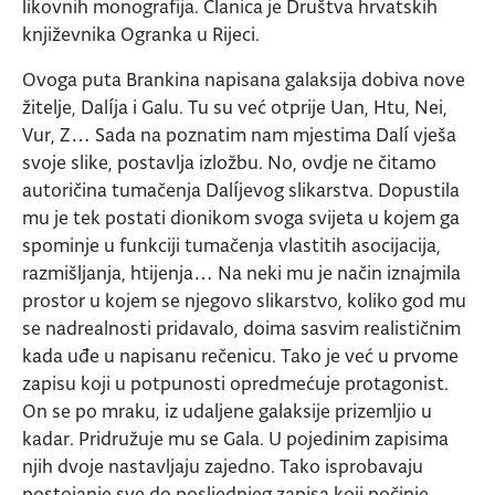
likovnih monografija. Članica je Društva hrvatskih
književnika Ogranka u Rijeci.
Ovoga puta Brankina napisana galaksija dobiva nove
žitelje, Dalíja i Galu. Tu su već otprije Uan, Htu, Nei,
Vur, Z… Sada na poznatim nam mjestima Dalí vješa
svoje slike, postavlja izložbu. No, ovdje ne čitamo
autoričina tumačenja Dalíjevog slikarstva. Dopustila
mu je tek postati dionikom svoga svijeta u kojem ga
spominje u funkciji tumačenja vlastitih asocijacija,
razmišljanja, htijenja… Na neki mu je način iznajmila
prostor u kojem se njegovo slikarstvo, koliko god mu
se nadrealnosti pridavalo, doima sasvim realističnim
kada uđe u napisanu rečenicu. Tako je već u prvome
zapisu koji u potpunosti opredmećuje protagonist.
On se po mraku, iz udaljene galaksije prizemljio u
kadar. Pridružuje mu se Gala. U pojedinim zapisima
njih dvoje nastavljaju zajedno. Tako isprobavaju
postojanje sve do posljednjeg zapisa koji počinje